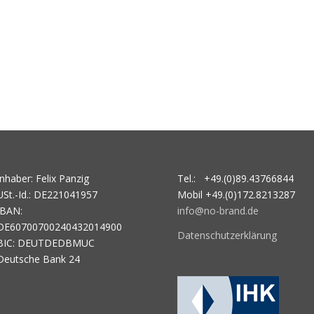
Inhaber: Felix Panzig
Tel.: +49.(0)89.43766844
USt.-Id.: DE221041957
Mobil +49.(0)172.8213287
IBAN:
info@no-brand.de
DE60700700240432014900
Datenschutzerklärung
BIC: DEUTDEDBMUC
Deutsche Bank 24