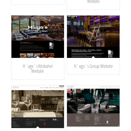
Website
H´ugo´s Kitzbühel
H´ugo´s Group Website
Website