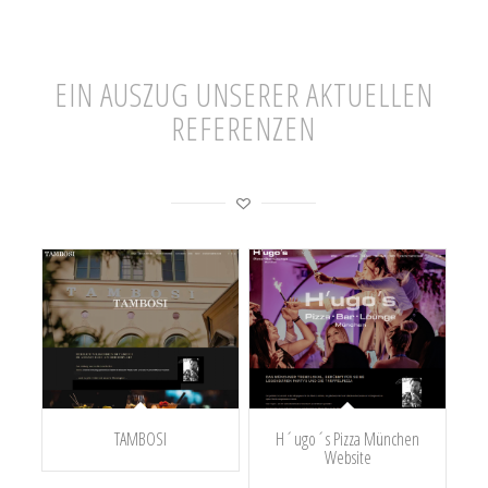
EIN AUSZUG UNSERER AKTUELLEN
REFERENZEN
TAMBOSI
H´ugo´s Pizza München
Website