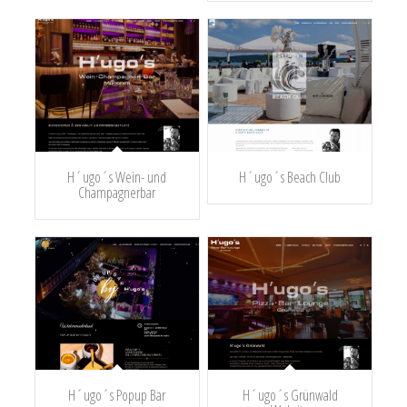
H´ugo´s Wein- und
H´ugo´s Beach Club
Champagnerbar
H´ugo´s Popup Bar
H´ugo´s Grünwald