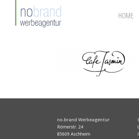
HOME
no.brand Werbeagentur
Römerstr. 24
85609 Aschheim