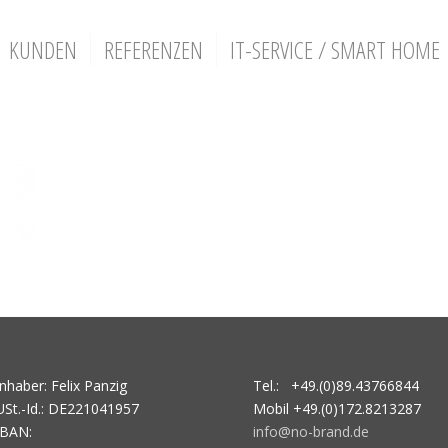
KUNDEN
REFERENZEN
IT-SERVICE / SMART HOME
Inhaber: Felix Panzig
Tel.: +49.(0)89.43766844
USt.-Id.: DE221041957
Mobil +49.(0)172.8213287
IBAN:
info@no-brand.de