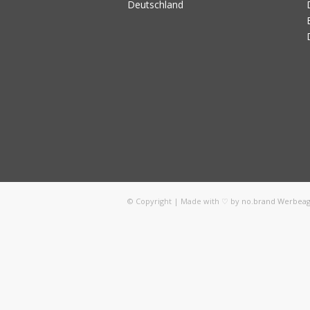
Deutschland
© Copyright | Made with ♡ by
no.brand Werbea