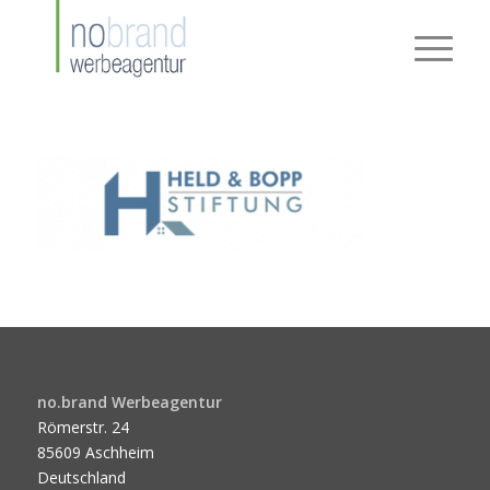
no.brand Werbeagentur
Römerstr. 24
85609 Aschheim
Deutschland