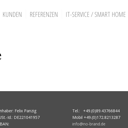
KUNDEN
REFERENZEN
IT-SERVICE / SMART HOME
Inhaber: Felix Panzig
Tel.: +49.(0)89.43766844
USt.-Id.: DE221041957
Mobil +49.(0)172.8213287
IBAN:
info@no-brand.de