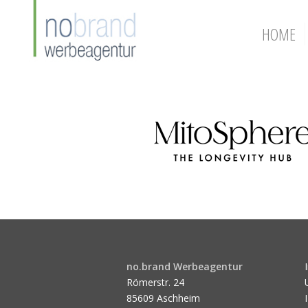
HOME
no.brand Werbeagentur
Römerstr. 24
85609 Aschheim