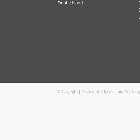
Deutschland
© Copyright | Made with ♡ by
no.brand Werbea