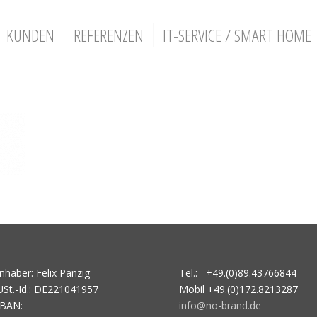
KUNDEN
REFERENZEN
IT-SERVICE / SMART HOME
Inhaber: Felix Panzig
Tel.: +49.(0)89.43766844
USt.-Id.: DE221041957
Mobil +49.(0)172.8213287
IBAN:
info@no-brand.de