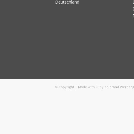
Deutschland
© Copyright | Made with ♡ by
no.brand Werbea