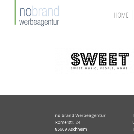
HOME
no.brand Werbeagentur
Römerstr. 24
85609 Aschheim