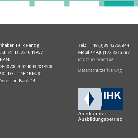
Inhaber: Felix Panzig
Tel.: +49.(0)89.43766844
USt.-Id.: DE221041957
Mobil +49.(0)172.8213287
IBAN:
info@no-brand.de
DE60700700240432014900
Datenschutzerklärung
BIC: DEUTDEDBMUC
Deutsche Bank 24