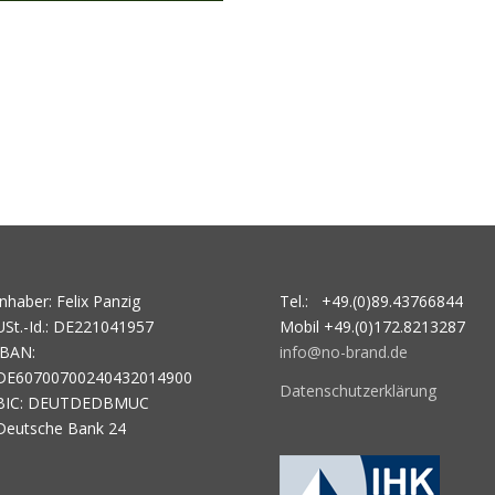
Inhaber: Felix Panzig
Tel.: +49.(0)89.43766844
USt.-Id.: DE221041957
Mobil +49.(0)172.8213287
IBAN:
info@no-brand.de
DE60700700240432014900
Datenschutzerklärung
BIC: DEUTDEDBMUC
Deutsche Bank 24