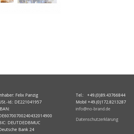
Inhaber: Felix Panzig
Tel.: +49.(0)89.43766844
USt.-Id.: DE221041957
Mobil +49.(0)172.8213287
IBAN:
info@no-brand.de
DE60700700240432014900
Datenschutzerklärung
BIC: DEUTDEDBMUC
Deutsche Bank 24