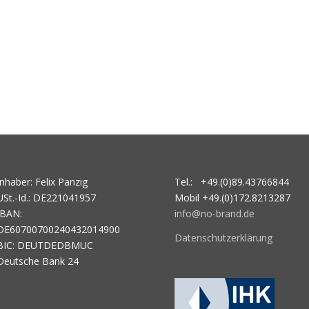
Inhaber: Felix Panzig
Tel.: +49.(0)89.43766844
USt.-Id.: DE221041957
Mobil +49.(0)172.8213287
IBAN:
info@no-brand.de
DE60700700240432014900
Datenschutzerklärung
BIC: DEUTDEDBMUC
Deutsche Bank 24