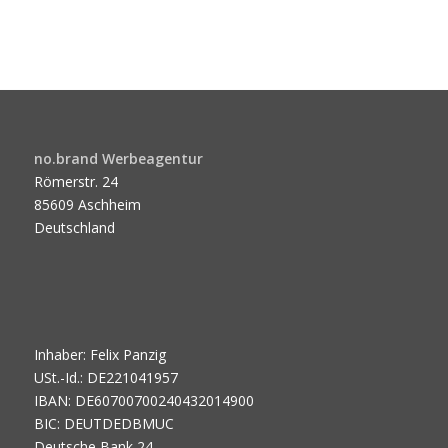
no.brand Werbeagentur
Römerstr. 24
85609 Aschheim
Deutschland
Inhaber: Felix Panzig
USt.-Id.: DE221041957
IBAN: DE60700700240432014900
BIC: DEUTDEDBMUC
Deutsche Bank 24