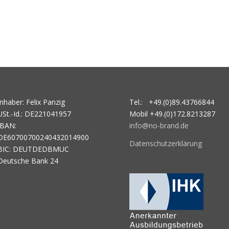
Inhaber: Felix Panzig
Tel.: +49.(0)89.43766844
USt.-Id.: DE221041957
Mobil +49.(0)172.8213287
IBAN:
info@no-brand.de
DE60700700240432014900
Datenschutzerklärung
BIC: DEUTDEDBMUC
Deutsche Bank 24