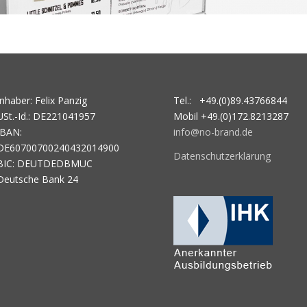
Inhaber: Felix Panzig
Tel.: +49.(0)89.43766844
USt.-Id.: DE221041957
Mobil +49.(0)172.8213287
IBAN:
info@no-brand.de
DE60700700240432014900
Datenschutzerklärung
BIC: DEUTDEDBMUC
Deutsche Bank 24