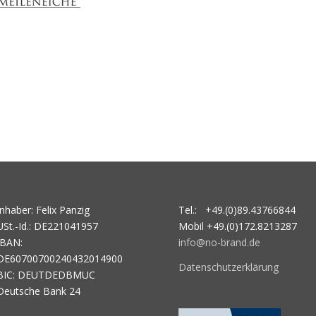
Inhaber: Felix Panzig
Tel.: +49.(0)89.43766844
USt.-Id.: DE221041957
Mobil +49.(0)172.8213287
IBAN:
info@no-brand.de
DE60700700240432014900
Datenschutzerklärung
BIC: DEUTDEDBMUC
Deutsche Bank 24