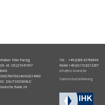
Inhaber: Felix Panzig
Tel.: +49.(0)89.43766844
USt.-Id.: DE221041957
Mobil +49.(0)172.8213287
IBAN:
info@no-brand.de
DE60700700240432014900
Datenschutzerklärung
BIC: DEUTDEDBMUC
Deutsche Bank 24