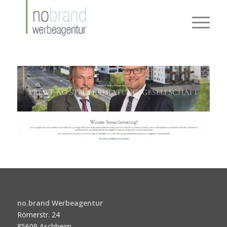
no.brand Werbeagentur
Römerstr. 24
85609 Aschheim