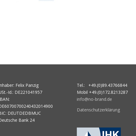
Inhaber: Felix Panzig
Tel.: +49.(0)89.43766844
USt.-Id.: DE221041957
Mobil +49.(0)172.8213287
IBAN:
info@no-brand.de
DE60700700240432014900
Datenschutzerklärung
BIC: DEUTDEDBMUC
Deutsche Bank 24