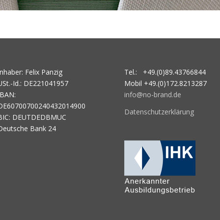
Inhaber: Felix Panzig
Tel.: +49.(0)89.43766844
USt.-Id.: DE221041957
Mobil +49.(0)172.8213287
IBAN:
info@no-brand.de
DE60700700240432014900
Datenschutzerklärung
BIC: DEUTDEDBMUC
Deutsche Bank 24