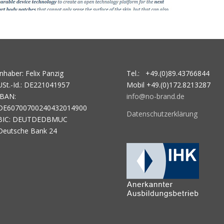
Inhaber: Felix Panzig
Tel.: +49.(0)89.43766844
USt.-Id.: DE221041957
Mobil +49.(0)172.8213287
IBAN:
info@no-brand.de
DE60700700240432014900
Datenschutzerklärung
BIC: DEUTDEDBMUC
Deutsche Bank 24