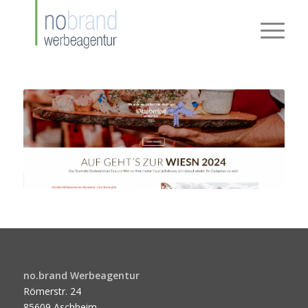
no.brand Werbeagentur
Römerstr. 24
85609 Aschheim