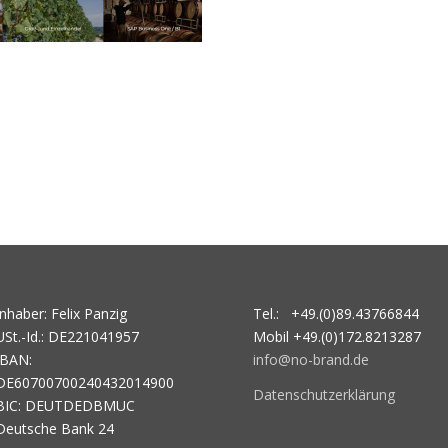
Inhaber: Felix Panzig
Tel.: +49.(0)89.43766844
USt.-Id.: DE221041957
Mobil +49.(0)172.8213287
IBAN:
info@no-brand.de
DE60700700240432014900
Datenschutzerklärung
BIC: DEUTDEDBMUC
Deutsche Bank 24