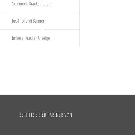
Schmiede Krauter Folder
Jux & Tollerei Banner
Imkerei Krauter Anzeige
ZERTIFIZIERTER PARTNER VON