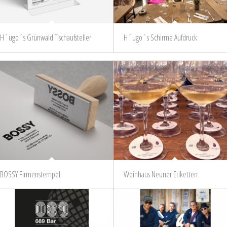
H´ugo´s Grünwald Tischaufsteller
H´ugo´s Schirme Aufdruck
BOSSY Firmenstempel
Weinhaus Neuner Etiketten