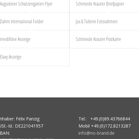
Augustiner Schützengarten Flyer
Schmiede Krauter Briefpapier
Dahm International Folder
Jux & Tollerei Fotorahmen
mediXline Anzeige
Schmiede Krauter Postkarte
Elaxy Anzeige
Inhaber: Felix Panzig
Tel.: +49.(0)89.43766844
USt.-Id.: DE221041957
Mobil +49.(0)172.8213287
IBAN:
info@no-brand.de